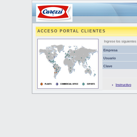
ACCESO PORTAL CLIENTES
Ingrese los siguientes
Empresa
Usuario
Clave
Instructivo